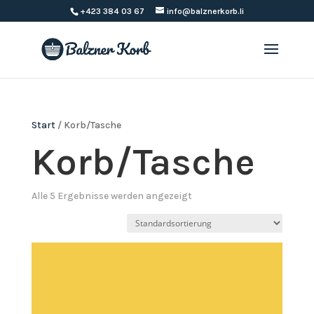
+423 384 03 67
info@balznerkorb.li
Start
/ Korb/Tasche
Korb/Tasche
Alle 5 Ergebnisse werden angezeigt