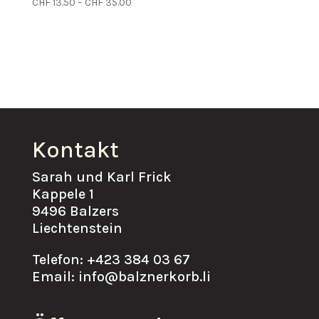
Preisspanne:
CHF
13.50
–
CHF
35.00
CHF 13.50
bis
CHF 35.00
Kontakt
Sarah und Karl Frick
Kappele 1
9496 Balzers
Liechtenstein
Telefon: +423 384 03 67
Email: info@balznerkorb.li