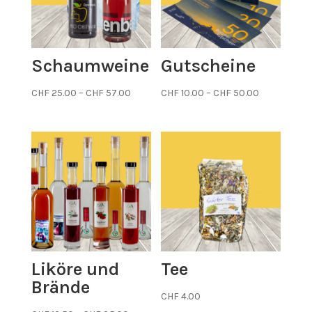
Schaumweine
Gutscheine
Preisspanne:
Preisspann
CHF
25.00
–
CHF
57.00
CHF
10.00
–
CHF
50.00
CHF 25.00
CHF 10.00
bis
bis
CHF 57.00
CHF 50.00
Liköre und
Tee
Brände
CHF
4.00