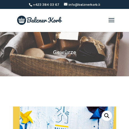
+423 384 03 67
info@balznerkorb.li
Gewürze