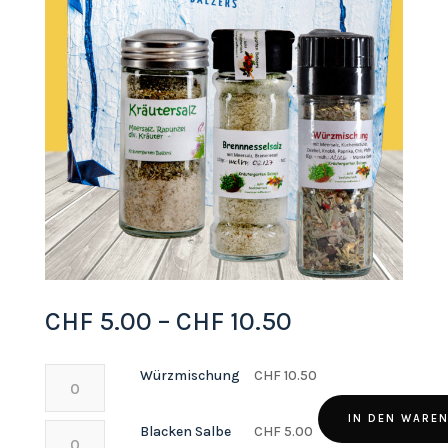
Preisspanne:
CHF
5.00
–
CHF
10.50
CHF 5.00
bis
Würzmischung
Würzmischung
CHF
10.50
CHF 10.50
Menge
IN DEN WARE
Blacken
Blacken Salbe
CHF
5.00